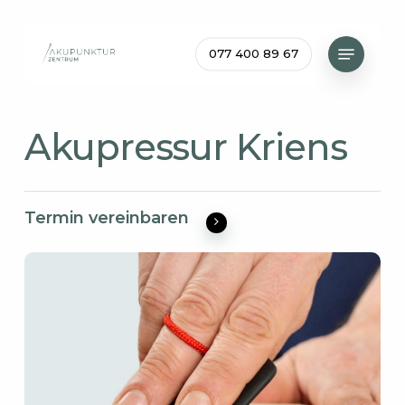
Skip
to
Menu
077 400 89 67
main
content
Akupressur Kriens
Termin vereinbaren